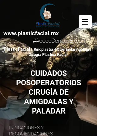
www.plasticfacial.mx
#AcudeConLosExpertos
PlasticFacial
| Rinoplastía | Otorrinolaringología |
Cirugía Plástica Facial
CUIDADOS
POSOPERATORIOS
CIRUGÍA DE
AMIGDALAS Y
PALADAR
INDICACIONES Y
RECOMENDACIONES