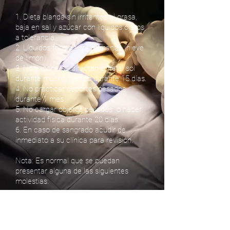
1. Dieta blanda sin irritantes ni grasa,
baja en sal y azúcar con líquidos claros
a tolerancia.
2. Líquidos fríos a libre demanda (nieve
de limón).
3. No exponerse directamente al sol
durante mucho tiempo durante 15 días.
4. No practicar deportes pesados
durante 1 mes
5. No cargar objetos pesados o hacer
actividad física durante 20 días.
6. En caso de sangrado acudir de
inmediato a su clínica para revisión.
Nota: Es normal que se puedan
presentar alguna de las siguientes
molestias:
Dolor de garganta o tos.
Dolor o sensación de pesantez de la
cabeza.