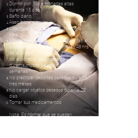
Dormir con dos almohadas altas
durante 15 dias.
Baño diario.
Aseo bucal estricto.
Usar ropa cómoda que no lastime la
cara.
Aplicar hielo en bolsa en la región facial
a tolerancia durante las primeras 48 hrs
de la cirugía.
No exponerse directamente al sol
durante mucho tiempo durante seis
semanas
No practicar deportes pesados durante
tres meses
No cargar objetos pesados durante 20
días
Tomar sus medicamentos
Nota: Es normal que se puedan
presentar alguna de las siguientes
molestias:
Dolor o sensación de pesantez de la