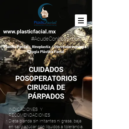
www.plasticfacial.mx
#AcudeConLosExpertos
PlasticFacial
| Rinoplastía | Otorrinolaringología |
Cirugía Plástica Facial
CUIDADOS
POSOPERATORIOS
CIRUGIA DE
PÁRPADOS
INDICACIONES Y
RECOMENDACIONES
Dieta blanda sin irritantes ni grasa, baja
en sal y azúcar con líquidos a tolerancia.